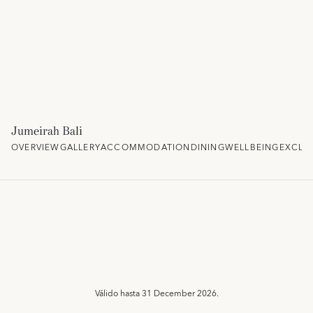
Jumeirah Bali
OVERVIEW
GALLERY
ACCOMMODATION
DINING
WELLBEING
EXCLU
Válido hasta
31 December 2026.