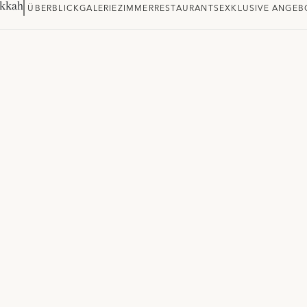
akkah
ÜBERBLICK
GALERIE
ZIMMER
RESTAURANTS
EXKLUSIVE ANGEB