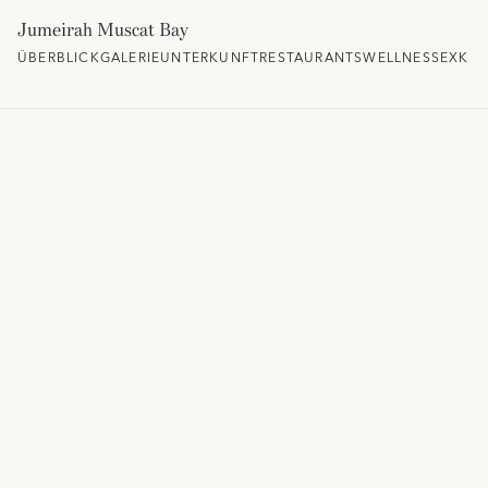
Jumeirah Muscat Bay
ÜBERBLICK
GALERIE
UNTERKUNFT
RESTAURANTS
WELLNESS
EXKLU