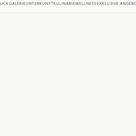
LICK
GALERIE
UNTERKUNFT
KULINARIK
WELLNESS
EXKLUSIVE ANGEB