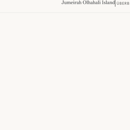
Jumeirah Olhahali Island
ÜBERB