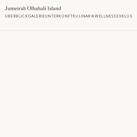
Jumeirah Olhahali Island
ÜBERBLICK
GALERIE
UNTERKUNFT
KULINARIK
WELLNESS
EXKLUSI