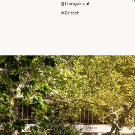
1
Preisgekrönt
Britisch