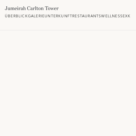
Jumeirah Carlton Tower
ÜBERBLICK
GALERIE
UNTERKUNFT
RESTAURANTS
WELLNESS
EXKLU