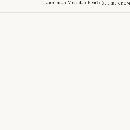
Jumeirah Messilah Beach
ÜBERBLICK
GA