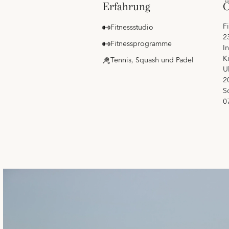
erfahrung
F
Fitnessstudio
2
Fitnessprogramme
I
K
Tennis, Squash und Padel
U
2
S
0