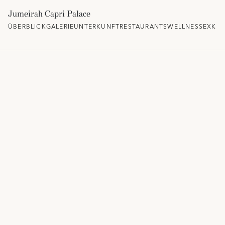
Jumeirah Capri Palace
ÜBERBLICK
GALERIE
UNTERKUNFT
RESTAURANTS
WELLNESS
EXKLU