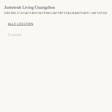
Jumeirah Living Guangzhou
ÜBERBLICK
GALERIE
UNTERKUNFT
RESTAURANTS
WELLNESS
EXKLU
ALLE LÖSCHEN
0 results