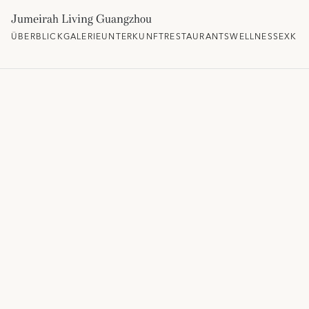
Jumeirah Living Guangzhou
ÜBERBLICK
GALERIE
UNTERKUNFT
RESTAURANTS
WELLNESS
EXKLU