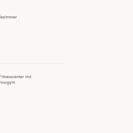
dezimmer
itnesscenter mit
chnogym