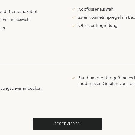
Kopfkissenauswahl
nd Breitbandkabel
Zwei Kosmetikspiegel im Ba
 eine Teeauswahl
Obst zur Begrüßung
ner
Rund um die Uhr geöffnetes F
modernsten Geräten von Te
n Langschwimmbecken
RESERVIEREN