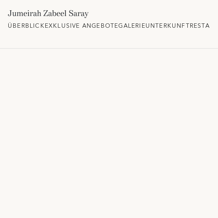
Jumeirah Zabeel Saray
ÜBERBLICK
EXKLUSIVE ANGEBOTE
GALERIE
UNTERKUNFT
RESTAU