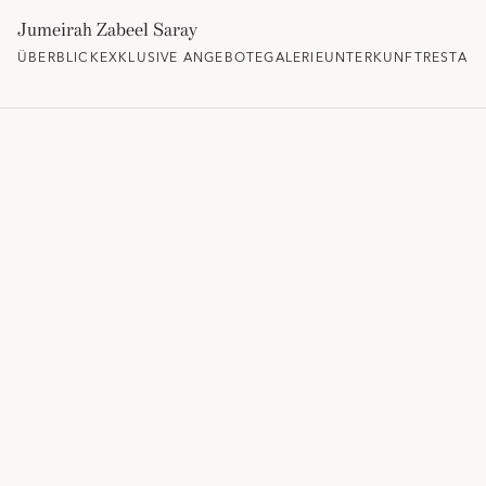
Jumeirah Zabeel Saray
ÜBERBLICK
EXKLUSIVE ANGEBOTE
GALERIE
UNTERKUNFT
RESTAU