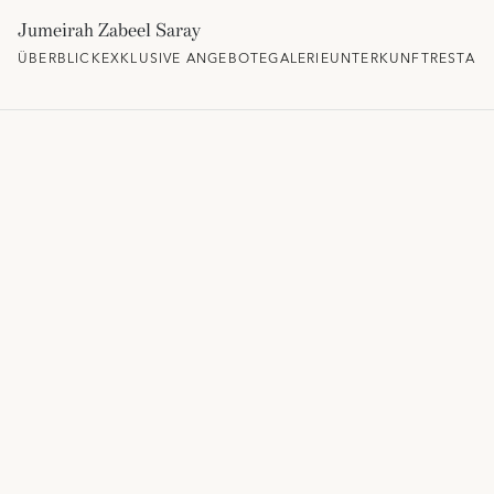
Jumeirah Zabeel Saray
ÜBERBLICK
EXKLUSIVE ANGEBOTE
GALERIE
UNTERKUNFT
RESTAU