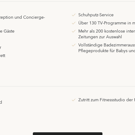
Schuhputz-Service
zeption und Concierge-
Über 130 TV-Programme in 
ere Gäste
Mehr als 200 kostenlose inter
Zeitungen zur Auswahl
Vollständige Badezimmerauss
r
Pflegeprodukte für Babys un
ett
Zutritt zum Fitnessstudio de
d