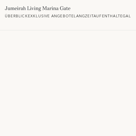
Jumeirah Living Marina Gate
ÜBERBLICK
EXKLUSIVE ANGEBOTE
LANGZEITAUFENTHALTE
GALER