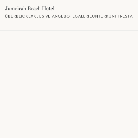
Jumeirah Beach Hotel
ÜBERBLICK
EXKLUSIVE ANGEBOTE
GALERIE
UNTERKUNFT
RESTAU