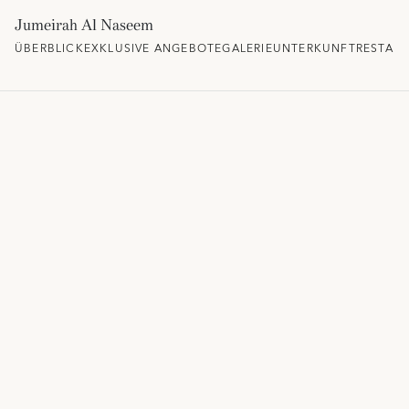
Jumeirah Al Naseem
ÜBERBLICK
EXKLUSIVE ANGEBOTE
GALERIE
UNTERKUNFT
RESTAU