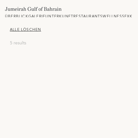
Jumeirah Gulf of Bahrain
ÜBERBLICK
GALERIE
UNTERKUNFT
RESTAURANTS
WELLNESS
EXKLU
ALLE LÖSCHEN
5 results