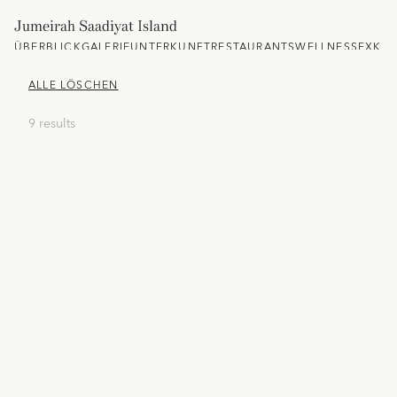
Jumeirah Saadiyat Island
ÜBERBLICK
GALERIE
UNTERKUNFT
RESTAURANTS
WELLNESS
EXKLU
ALLE LÖSCHEN
9 results