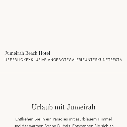
Jumeirah Beach Hotel
ÜBERBLICK
EXKLUSIVE ANGEBOTE
GALERIE
UNTERKUNFT
RESTAU
Urlaub mit Jumeirah
Entfliehen Sie in ein Paradies mit azurblauem Himmel
und der warmen Sonne Dubais. Entspannen Sie sich an