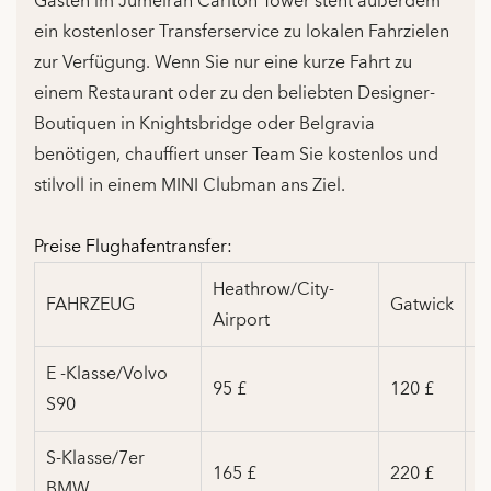
Gästen im Jumeirah Carlton Tower steht außerdem
ein kostenloser Transferservice zu lokalen Fahrzielen
zur Verfügung. Wenn Sie nur eine kurze Fahrt zu
einem Restaurant oder zu den beliebten Designer-
Boutiquen in Knightsbridge oder Belgravia
benötigen, chauffiert unser Team Sie kostenlos und
stilvoll in einem MINI Clubman ans Ziel.
Preise Flughafentransfer:
Heathrow/City-
FAHRZEUG
Gatwick
L
Airport
E -Klasse/Volvo
95 £
120 £
1
S90
S-Klasse/7er
165 £
220 £
24
BMW