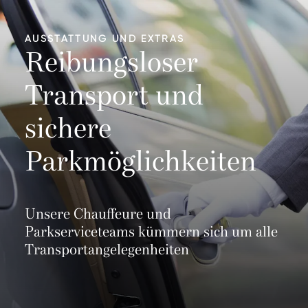
AUSSTATTUNG UND EXTRAS
Reibungsloser
Transport und
sichere
Parkmöglichkeiten
Unsere Chauffeure und
Parkserviceteams kümmern sich um alle
Transportangelegenheiten