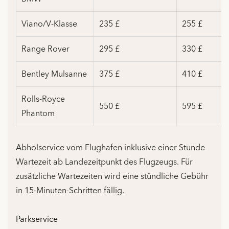
Viano/V-Klasse
235 £
255 £
27
Range Rover
295 £
330 £
36
Bentley Mulsanne
375 £
410 £
4
Rolls-Royce
550 £
595 £
6
Phantom
Abholservice vom Flughafen inklusive einer Stunde
Wartezeit ab Landezeitpunkt des Flugzeugs. Für
zusätzliche Wartezeiten wird eine stündliche Gebühr
in 15-Minuten-Schritten fällig.
Parkservice