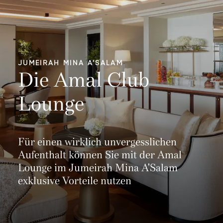
JUMEIRAH MINA A’SALAM
Die Amal Club
Lounge
Für einen wirklich unvergesslichen
Aufenthalt können Sie mit der Amal
Lounge im Jumeirah Mina A'Salam
exklusive Vorteile nutzen