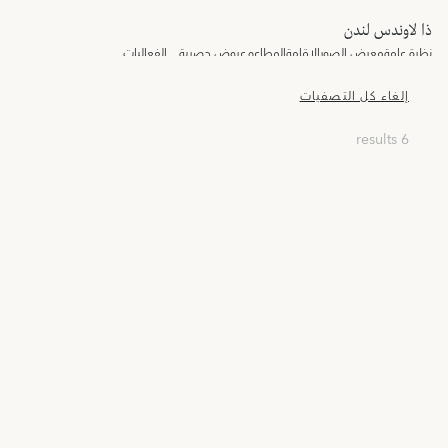
ذا لاوندس لندن
نظرة عامة
معرض الصور
الإقامة
المطاعم
عروض حصرية
الفعاليات
إلغاء كل التصفيات
6 results