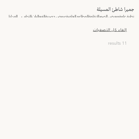
جميرا شاطئ المسيلة
نظرة عامة
معرض الصور
الإقامة
المطاعم
العافية
عروض حصرية
الفعاليات
التجارب
الهدايا
إلغاء كل التصفيات
11 results