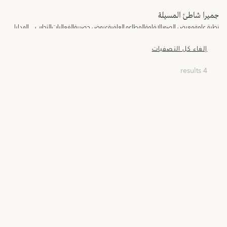
جميرا شاطئ المسيلة
نظرة عامة
معرض الصور
الإقامة
المطاعم
العافية
عروض حصرية
الفعاليات
التجارب
الهدايا
إلغاء كل التصفيات
4 results