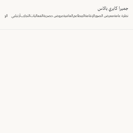
جميرا كابري بالاس
نظرة عامة
معرض الصور
الإقامة
المطاعم
العافية
عروض حصرية
الفعاليات
التجارب
أرتيليي
الهدايا