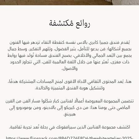
روائع مُكتشفة
يُقدم فندق جميرا كابري بالاس نفسه كنقطة التقاء تزدهر فيها الفنون
بجميع أشكالها؛ فن يدعو للتأمل، يثير الفضول، ويُلهم التفكير. وسط جمال
يجمع بين البُعد الجمالي والأخلاقي، يصبح الفندق مساحة تُولد فيها روابط
ذات مغزى، تُعبَّر عنها من خلال اللغة العالمية للفن، التي تتجاوز الحدود
والأصول.
هنا، يُعد المحتوى الثقافي الأداة الأقوى لمنح المساحات المشتركة هدفًا،
ولتشكيل هوية الفندق المتميزة والخالدة.
تتضمن المجموعة المعروضة أعمالًا لفنانين كبار شكّلوا مسار الفن من القرن
الماضي حتى يومنا هذا: من دي كيريكو إلى بالادينو، ومن بومودورو إلى
هيرينغ.
اكتشف مجموعة الفنانين الذين سيرافقونك في رحلة تُعد تجربة ثقافية.
https://www.flipsnack.com/8B6D776F8D6/thewhiteartelier-2025-