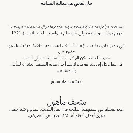
بيان ثقافي عن جمالية الضيافة
'
تستخدم مرآة زجاجية لرؤية وجهك؛ وتستخدم الأعمال الفنية لرؤية روحك.
'
جورج برنارد شو، العودة إلى مثوسالح (خماسية ما بعد الأحياء)، 1921
في جميرا كابري بالاس، نؤمن بأن الفن ليس مجرد خلفية زخرفية، بل هو
حضور حي،
نظرة فاعلة تسكن المكان، تثير الفكر وتدعو إلى الحوار.
كل عمل، كل إيماءة، هو جزء لا يتجزأ من تجربة الضيف، وشرارة للتأمل
والاكتشاف.
اكتشف المانيفستو
متحف مأهول
اغمر نفسك في مجموعتنا الدائمة من الفن الحديث: تقدم ورشة أبيض
كابري أعمال أعظم أساتذة عصرنا في المعرض.