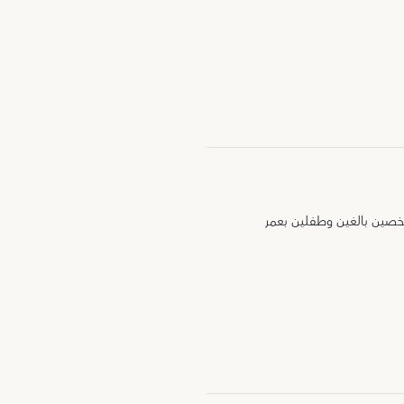
 4 بالغين، أو شخصين بالغين وطفلين بعمر