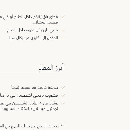
فطور راقٍ يُقدَّم داخل الجناح أو ف
نجمتين ميشلان.
ميني بار وركن قهوة داخل الجناح
الدخول إلى كابري ميديكال سبا
أبرز المعالم
حديقة خاصة مع مسبح مُدفأ
مشروب ترحيبي لشخصين في بار ديل
عشاء من 4 أطباق لشخصين في
نجمتين ميشلان (باستثناء المشروبات
** خدمات الجناح غير قابلة للجمع مع الع