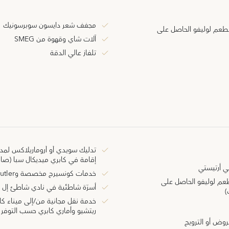
مجفف شعر دايسون سوبرسونيك
ي مطعم لوليفو الحاصل على
آلات شاي وقهوة من SMEG
تلفاز عالي الدقة
إقامة في كابري ميديكال سبا (صالح
ي أرتيستي
خدمات كونسيرج مخصصة وE-Butler
 مطعم لوليفو الحاصل على
أسرّة شاطئية في نادي شاطئ إل ر
)
خدمة نقل مجانية من/إلى ميناء ك
ريتشيو وأماري كابري حسب التوفر
روض أو الترويج