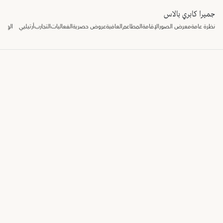
جميرا كابري بالاس
نظرة عامة
معرض الصور
الإقامة
المطاعم
العافية
عروض حصرية
الفعاليات
التجارب
أرتيليي
الهدايا