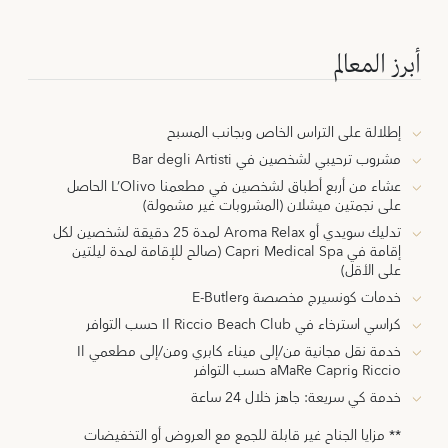
أبرز المعالم
إطلالة على التراس الخاص وبجانب المسبح
مشروب ترحيبي لشخصين في Bar degli Artisti
عشاء من أربع أطباق لشخصين في مطعمنا L’Olivo الحاصل
على نجمتين ميشلان (المشروبات غير مشمولة)
تدليك سويدي أو Aroma Relax لمدة 25 دقيقة لشخصين لكل
إقامة في Capri Medical Spa (صالح للإقامة لمدة ليلتين
على الأقل)
خدمات كونسيرج مخصصة وE-Butler
كراسي استرخاء في Il Riccio Beach Club حسب التوافر
خدمة نقل مجانية من/إلى ميناء كابري ومن/إلى مطعمي Il
Riccio وaMaRe Capri حسب التوافر
خدمة كي سريعة: جاهز خلال 24 ساعة
** مزايا الجناح غير قابلة للجمع مع العروض أو التخفيضات