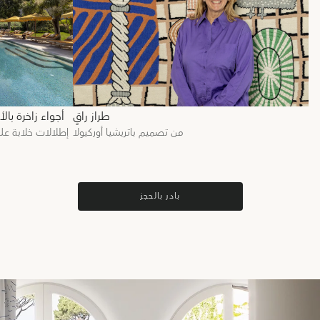
طراز راقٍ
أجواء زاخرة بال
من تصميم باتريشيا أوركيولا
إطلالات خلابة عل
بادر بالحجز