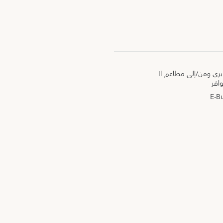
خدمة نقل مجانية من/إلى ميناء كابري ومن/إلى مطاعم Il