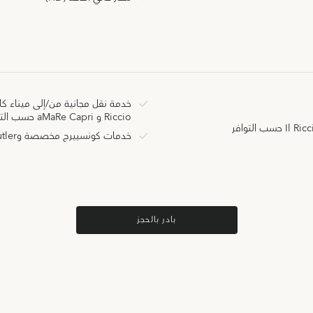
Riccio و aMaRe Capri حسب التوافر
خدمات كونسييرج مخصصة وE-Butler
بادر بالحجز