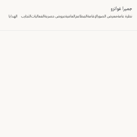
جميرا غوانزو
نظرة عامة
معرض الصور
الإقامة
المطاعم
العافية
عروض حصرية
الفعاليات
التجارب
الهدايا