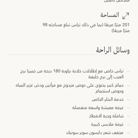
أشخاص بالغين
المساحة
201 مترًا مربعًا (بما في ذلك تراس تبلغ مساحته 98
مترًا مربعًا)
وسائل الراحة
تراس خاص مع إطلالات خلابة بزاوية 180 درجة من جميرا برج
العرب إلى برج خليفة
حمام كبير يحتوي على حوض مزدوج مع مرآتين ودش غزير المياه
وحوض استحمام
خدمة البتلر الخاص
غرفة معيشة واسعة منفصلة
شاملة وجبة الافطار
غرفة ملابس كبيرة
مجفف شعر دايسون سوبر سونيك