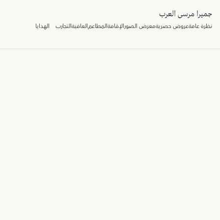
جميرا مرسى العرب
نظرة عامة
عروض حصرية
معرض الصور
الإقامة
المطاعم
العافية
التجارب
الهدايا