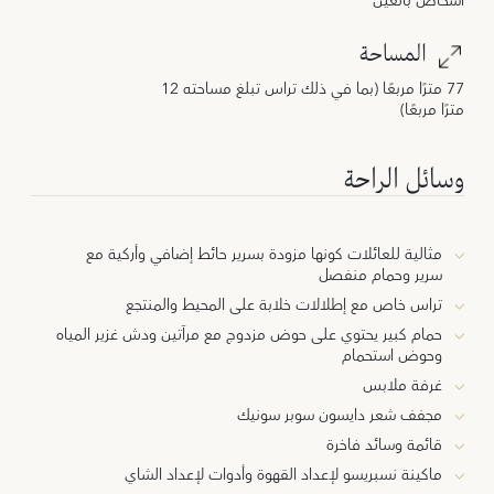
أشخاص بالغين
المساحة
77 مترًا مربعًا (بما في ذلك تراس تبلغ مساحته 12
مترًا مربعًا)
وسائل الراحة
مثالية للعائلات كونها مزودة بسرير حائط إضافي وأركية مع
سرير وحمام منفصل
تراس خاص مع إطلالات خلابة على المحيط والمنتجع
حمام كبير يحتوي على حوض مزدوج مع مرآتين ودش غزير المياه
وحوض استحمام
غرفة ملابس
مجفف شعر دايسون سوبر سونيك
قائمة وسائد فاخرة
ماكينة نسبريسو لإعداد القهوة وأدوات لإعداد الشاي