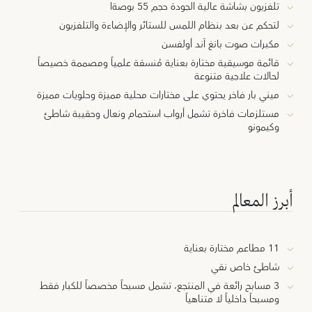
تلفزيون بشاشة عالية الجودة حجم 55 بوصةا
لتحكم عن بعد بنظام اللمس للستائر والإضاءة والتلفزيون
مكبرات صوت بانغ آند أولفسن
قائمة موسيقية مختارة بعناية مُنسقة علمياً ومصممة خصيصاً
لحالات علاجية متنوعة
ميني بار فاخر يحتوي على مختارات محلية مميزة وحلويات مميزة
مستلزمات فاخرة تشمل أرواب استحمام ونعال وحقيبة شاطئ
وكيمونو
أبرز المعالم
11 مطاعم مختارة بعناية
شاطئ خاص نقي
3 مسابح رائعة في المنتجع، تشمل مسبحاً مخصصاً للكبار فقط
ومسبحاً داخلياً لا متناهياً