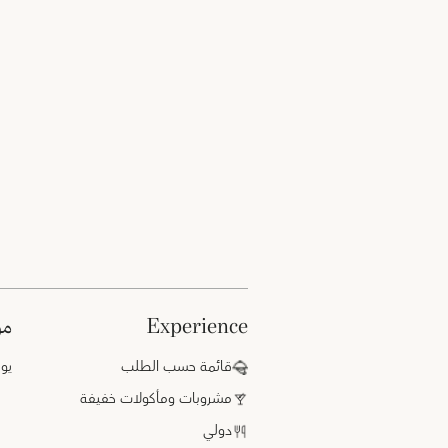
experience
م
قائمة حسب الطلب
يوميً
مشروبات ومأكولات خفيفة
دولي