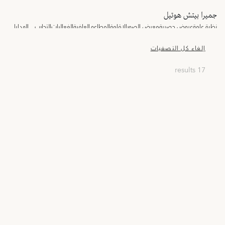
جميرا بيتش هوتيل
نظرة عامة
عروض حصرية
معرض الصور
الإقامة
المطاعم
العافية
الفعاليات
التجارب
الهدايا
إلغاء كل التصفيات
17 results