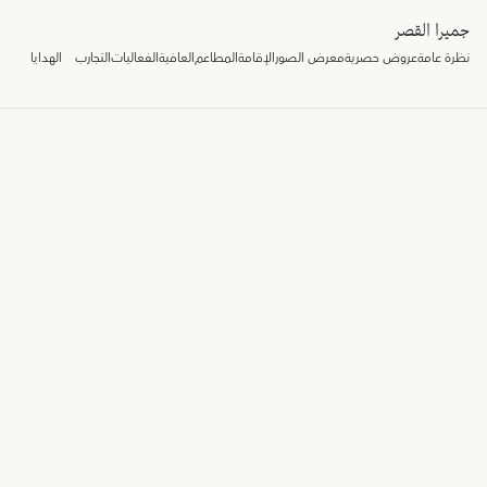
جميرا القصر
نظرة عامة
عروض حصرية
معرض الصور
الإقامة
المطاعم
العافية
الفعاليات
التجارب
الهدايا