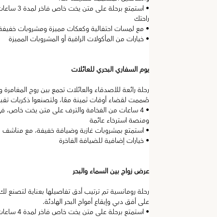
• استمتع بر
راحتك
• مع لمسات احتفالية وكعكات مميزة ومشروبات خفيفة
• خيارات من المأكولات الراقية أو المشروبات المميزة
يوم السفاري البحري للعائلات
رحلة رائعة للأصدقاء والعائلات تجمع بين روح المغامرة و
صُممت لقضاء أوقات ثمينة معًا، ولتصنعوا ذكريات تقبع ف
• 4 ساعات من الفخامة والترف على متن يخت خاص، في
ومنصة استرخاء عائمة
• استمتع بمشروبات غازية وضيافة خفيفة، مع مناشف ج
• خيارات إضافية للضيافة الفاخرة
عرض زواج بين السماء والبحر
رحلة رومانسية تم ترتيب أدق تفاصيلها بعناية لتصنع لك 
على أفق دبي وإيقاع أمواج البحر الهادئة.
• استمتع بر