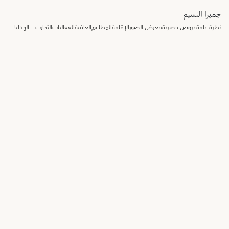
جميرا النسيم
نظرة عامة
عروض حصرية
معرض الصور
الإقامة
المطاعم
العافية
الفعاليات
التجارب
الهدايا