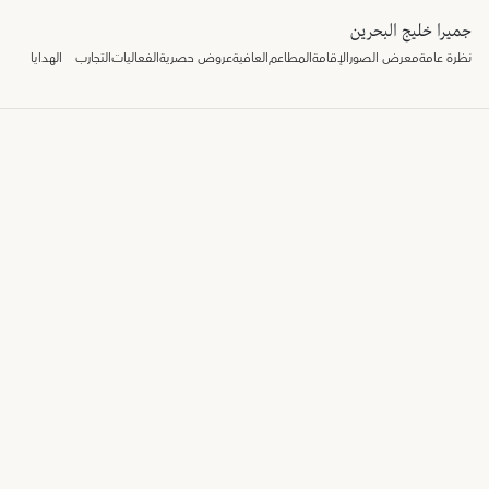
جميرا خليج البحرين
نظرة عامة
معرض الصور
الإقامة
المطاعم
العافية
عروض حصرية
الفعاليات
التجارب
الهدايا